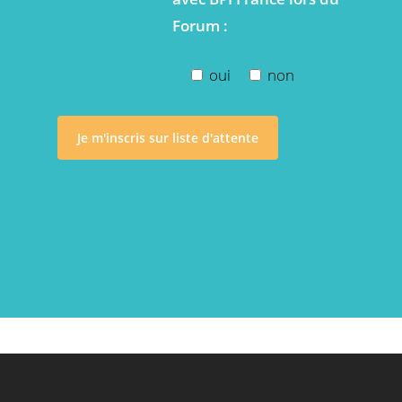
Forum :
oui
non