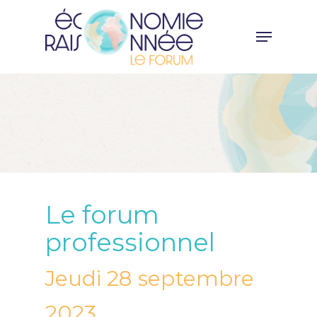
Skip
Menu
to
main
content
Le forum
professionnel
Jeudi 28 septembre
2023